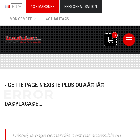
NOS MARQUES
PERSONNALISATION
MON COMPTE
ACTUALITÃ©S
0
- CETTE PAGE N'EXISTE PLUS OU A Ã©TÃ©
DÃ©PLACÃ©E...
Désolé, la page demandée n'est pas accessible ou