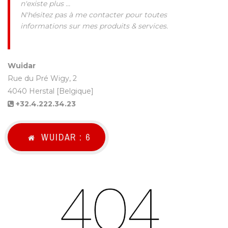
n'existe plus ...
N'hésitez pas à me contacter pour toutes
informations sur mes produits & services.
Wuidar
Rue du Pré Wigy, 2
4040 Herstal [Belgique]
+32.4.222.34.23
WUIDAR :
5