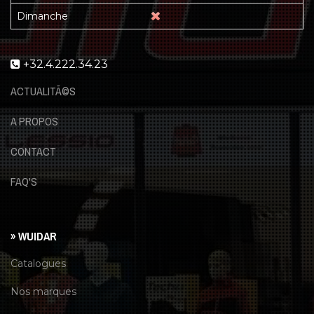
Dimanche
+32.4.222.34.23
ACTUALITÃ©S
A PROPOS
CONTACT
FAQ'S
» WUIDAR
Catalogues
Nos marques