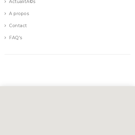
ActualitÃ©s
A propos
Contact
FAQ's