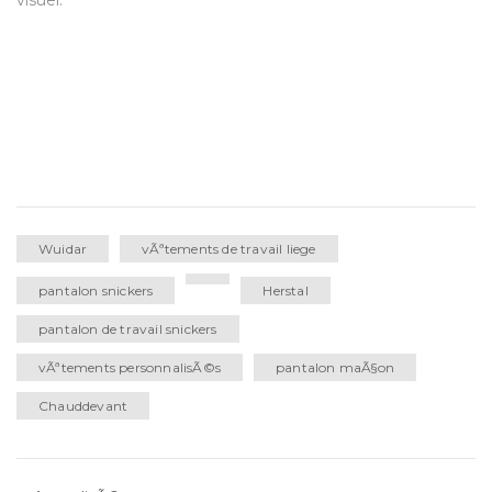
visuel.
Wuidar
vÃªtements de travail liege
pantalon snickers
Herstal
pantalon de travail snickers
vÃªtements personnalisÃ©s
pantalon maÃ§on
Chauddevant