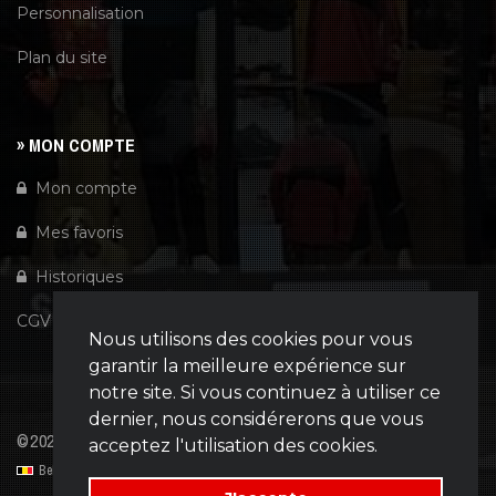
Personnalisation
Plan du site
» MON COMPTE
Mon compte
Mes favoris
Historiques
CGV
Nous utilisons des cookies pour vous
garantir la meilleure expérience sur
notre site. Si vous continuez à utiliser ce
dernier, nous considérerons que vous
©2026
Wuidar
| Powered by
Tiny-Dev..
acceptez l'utilisation des cookies.
Belgique | België | Belgien
[Your IP: 216.73.217.31 : 06-08-2026 : 10:13]