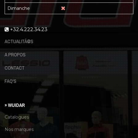
Dimanche
+32.4.222.34.23
ACTUALITÃ©S
A PROPOS
CONTACT
FAQ'S
» WUIDAR
Catalogues
Nos marques