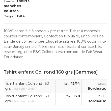
:
Tshirts
Famille
manches
courtes
:
B&C
Marque
100% coton filé à anneaux pré-rétréci T-shirt à manches
courtes contemporain, Confection tubulaire, Encolure fine
Bande de col renforcée Étiquette satinée 100% coton ring-
spun Jersey simple Prérétréci Tissu résistant surface très
lisse et régulière B&C Colletion est membre de Fair Wear
Foundation
Tshirt enfant Col rond 160 grs [Gammes]
Tshirt enfant Col rond 160
12/14
Tail. :
Coul. :
grs
Bordeaux
- Sur commande
Tshirt enfant Col rond 160
128
Tail. :
Coul. :
grs
Bordeaux
- Sur commande