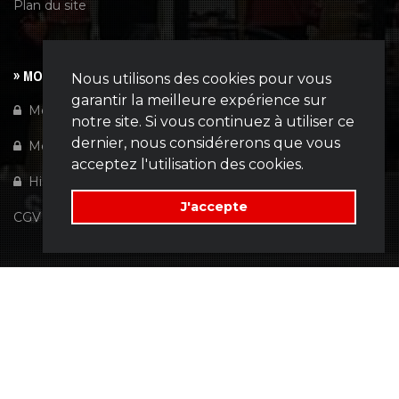
Plan du site
» MON COMPTE
Nous utilisons des cookies pour vous
garantir la meilleure expérience sur
Mon compte
notre site. Si vous continuez à utiliser ce
dernier, nous considérerons que vous
Mes favoris
acceptez l'utilisation des cookies.
Historiques
J'accepte
CGV
©2026
Wuidar
| Powered by
Tiny-Dev..
Belgique | België | Belgien
[Your IP: 216.73.217.104 : 07-08-2026 : 01:00]