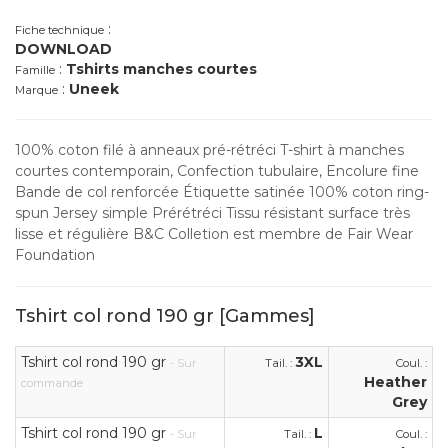
:
Fiche technique
DOWNLOAD
:
Tshirts manches courtes
Famille
:
Uneek
Marque
100% coton filé à anneaux pré-rétréci T-shirt à manches
courtes contemporain, Confection tubulaire, Encolure fine
Bande de col renforcée Étiquette satinée 100% coton ring-
spun Jersey simple Prérétréci Tissu résistant surface très
lisse et régulière B&C Colletion est membre de Fair Wear
Foundation
Tshirt col rond 190 gr [Gammes]
Tshirt col rond 190 gr
3XL
- Sur
Tail. :
Coul. :
Heather
commande
Grey
Tshirt col rond 190 gr
L
- Sur
Tail. :
Coul. :