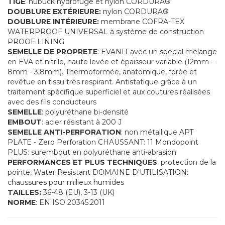
TIGE
: nubuck hydrofuge et nylon CORDURA®
DOUBLURE EXTÉRIEURE:
nylon CORDURA®
DOUBLURE INTÉRIEURE:
membrane COFRA-TEX
WATERPROOF UNIVERSAL à système de construction
PROOF LINING
SEMELLE DE PROPRETE
: EVANIT avec un spécial mélange
en EVA et nitrile, haute levée et épaisseur variable (12mm -
8mm - 3,8mm). Thermoformée, anatomique, forée et
revêtue en tissu très respirant. Antistatique grâce à un
traitement spécifique superficiel et aux coutures réalisées
avec des fils conducteurs
SEMELLE
: polyuréthane bi-densité
EMBOUT
: acier résistant à 200 J
SEMELLE ANTI-PERFORATION
: non métallique APT
PLATE - Zero Perforation CHAUSSANT: 11 Mondopoint
PLUS: surembout en polyuréthane anti-abrasion
PERFORMANCES ET PLUS TECHNIQUES
: protection de la
pointe, Water Resistant DOMAINE D'UTILISATION:
chaussures pour milieux humides
TAILLES:
36-48 (EU), 3-13 (UK)
NORME
: EN ISO 20345:2011