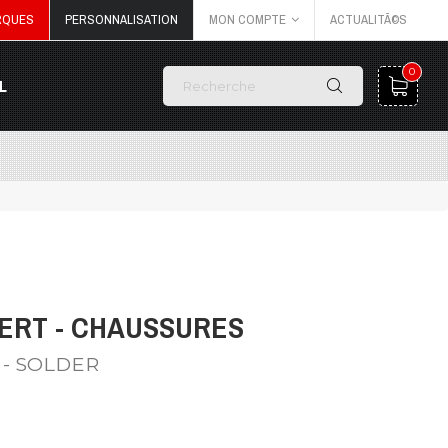
RQUES
PERSONNALISATION
MON COMPTE
ACTUALITÃ©S
0
L
ERT - CHAUSSURES
- SOLDER