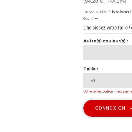
(
94,20
€ | TVA 21%)
:
Livraison
DisponibilitÃ©
:
--
Coul.
Choisissez votre taille / 
Autre(s) couleur(s) :
Taille :
Votre taille/couleur n'est pas r
CONNEXION