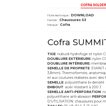
COFRA SOLDER
:
DOWNLOAD
Fiche technique
:
Chaussures S3
Famille
:
Cofra
Marque
Cofra SUMMIT
TIGE
: nubuck hydrofuge et nylo
DOUBLURE EXTÉRIEURE:
nylon 
DOUBLURE INTÉRIEURE:
membran
SEMELLE DE PROPRETE
: EVANIT 
3,8mm). Thermoformée, anatomique, f
et aux coutures réalisées avec des 
SEMELLE
: polyuréthane bi-densité
EMBOUT
: acier résistant à 200 J
SEMELLE ANTI-PERFORATION
: 
polyuréthane anti-abrasion
PERFOR
D'UTILISATION: chaussures pour m