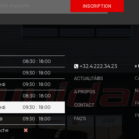
INSCRIPTION
08:30 : 18:00
»
+32.4.222.34.23
09:30 : 18:00
ACTUALITÃ©S
C
edi
09:30 : 18:00
N
A PROPOS
08:30 : 18:00
P
CONTACT
edi
09:30 : 18:00
Pl
FAQ'S
i
09:30 : 18:00
nche