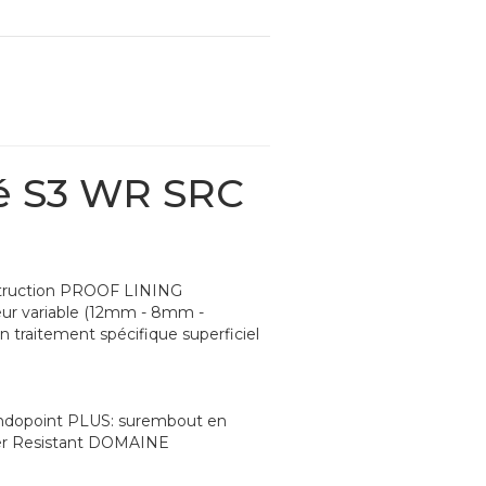
té S3 WR SRC
ruction PROOF LINING
seur variable (12mm - 8mm -
 traitement spécifique superficiel
ondopoint PLUS: surembout en
ater Resistant DOMAINE