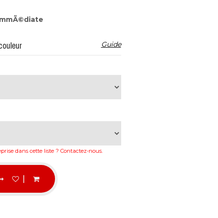
 immÃ©diate
couleur
Guide
eprise dans cette liste ?
Contactez-nous
.
|