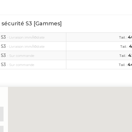
s sécurité S3 [Gammes]
 S3
4
- Livraison immÃ©diate
Tail. :
 S3
4
- Livraison immÃ©diate
Tail. :
 S3
4
- Sur commande
Tail. :
 S3
4
- Sur commande
Tail. :