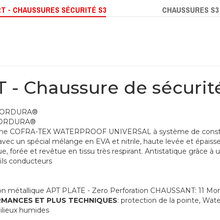
T - CHAUSSURES SÉCURITÉ S3
CHAUSSURES S3
 - Chaussure de sécuri
n CORDURA®
CORDURA®
e COFRA-TEX WATERPROOF UNIVERSAL à système de const
avec un spécial mélange en EVA et nitrile, haute levée et épais
orée et revêtue en tissu très respirant. Antistatique grâce à un
fils conducteurs
non métallique APT PLATE - Zero Perforation CHAUSSANT: 11 M
MANCES ET PLUS TECHNIQUES
: protection de la pointe, W
ilieux humides