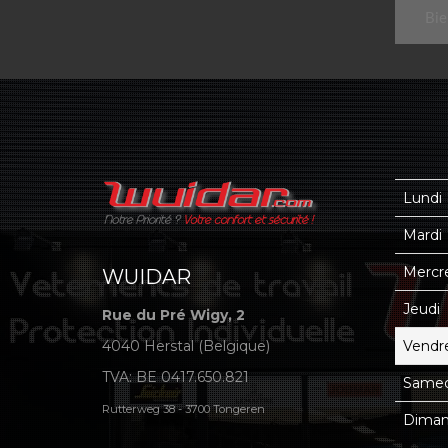
Lundi
Mardi
Mercr
WUIDAR
Jeudi
Rue du Pré Wigy, 2
4040 Herstal (Belgique)
Vendr
TVA: BE 0417.650.821
Samed
Rutterweg 38 - 3700 Tongeren
Dima